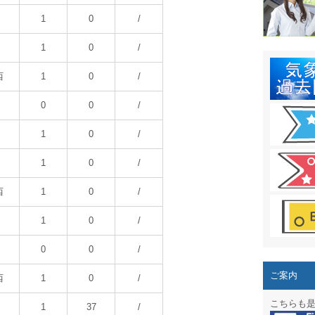
結露 10
1
0
/
ガリレオ
1
0
/
HPリニュー
西
1
0
/
HPリニュ
0
0
/
週間天気図
1
0
/
太陽光発
1
0
/
気象情報
西
1
0
/
週間波浪
1
0
/
予報士通
0
0
/
専門天気
ご案内
西
1
0
/
スマートフ
こちらも
1
37
/