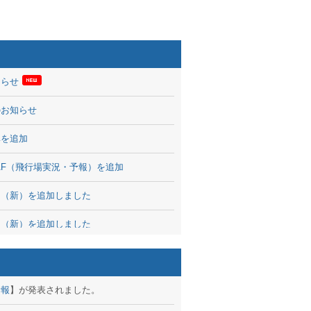
知らせ
のお知らせ
率を追加
 TAF（飛行場実況・予報）を追加
図（新）を追加しました
図（新）を追加しました
波情報を公開
出没、ブログパーツ公開
予報
】が発表されました。
brary 開始しました！