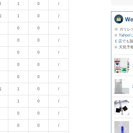
東
1
0
/
西
1
0
/
0
0
/
※ ガリレ
※
Yahoo
0
0
/
Ｅ店
でも
※ 天気予
0
0
/
0
0
/
0
0
/
西
1
0
/
1
0
/
0
0
/
0
0
/