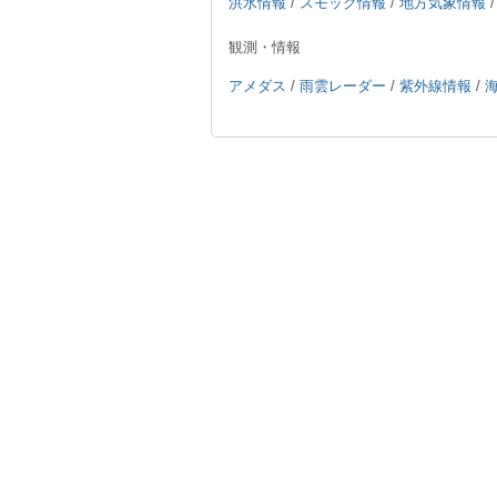
洪水情報
/
スモッグ情報
/
地方気象情報
観測・情報
アメダス
/
雨雲レーダー
/
紫外線情報
/