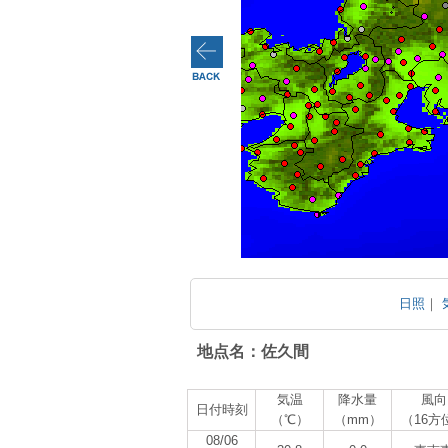
日照
｜
地点名：佐久間
気温
降水量
風向
日付時刻
（℃）
（mm）
（16方
08/06