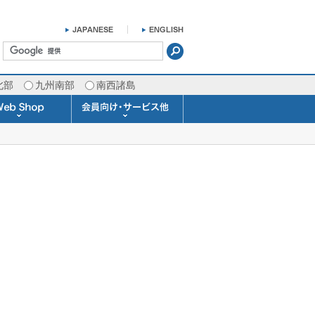
北部
九州南部
南西諸島
掛け時計 温湿度計
ラスバロメーター
ータブル観測機器
b Shopについて
ガリレオ温度計
ガリレオ＆バロ
ラジオメーター
くるくる温度計
発送・お支払い
天気予報時計
天気管
雨量計
概況&イメージサービス
APIデータ提供サービス
各種 気象データの配信
予報士による予報業務
警告灯 通知サービス
長期予報･1ヶ月予報
気象・海況レポート
気象予報士サービス
FAX情報サービス
ラボ (SSI 研究室)
予報士通信講座
専門天気図配信
予報士スクール
お天気パーツ
Pro-Weather
Air-Condition
Sea-Master
メール通知
携帯アプリ
結露予報
Twitter