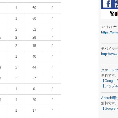
ラジオメ
1
60
/
スマートフ
1
60
/
気象予報
ｽﾏｰﾄﾌｫﾝ
2
52
/
https://ww
弊社事務
西
2
29
/
生物平年値
2
15
/
モバイル
http://www
予報士学習
1
40
/
専門天気図
東
2
44
/
スマート
無料です
ラジオメ
東
2
27
/
【Google 
【アップル
スマートフ
1
0
/
Androi
お天気パー
西
1
20
/
無料です
【Google 
1
17
/