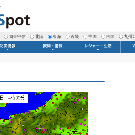
す。
関東甲信
北陸
東海
近畿
中国
四国
九州
注意報・警報
土砂警戒情報
スモッグ情報
地方気象情報
地方天候情報
府県気象情報
府県天候情報
台風情報
地震情報
津波情報
火山情報
竜巻情報
洪水情報
海上警報
雨雲レーダー(+雷＆竜巻)
ウィンドプロファイラー
専門天気図アーカイブ
METAR・TAF
潮汐・日出没
河川水位情報
生物平年値
季節の便り
専門天気図
紫外線情報
エマグラム
海水温情報
ダム貯水率
風予測図2
アメダス
落雷情報
気象衛星
空港情報
波浪情報
風予測図
歳時記
天気図
雲量図
動画ライブラリー
生活・環境予報
琵琶湖[波情報]
桜開花[2026]
サーフィン
サッカー場
推定日射量
紅葉[2025]
ドライブ
キャンプ
ゴルフ
野球場
競馬場
スカイ
お散歩
釣り
洗濯
壁
グ
ポ
We