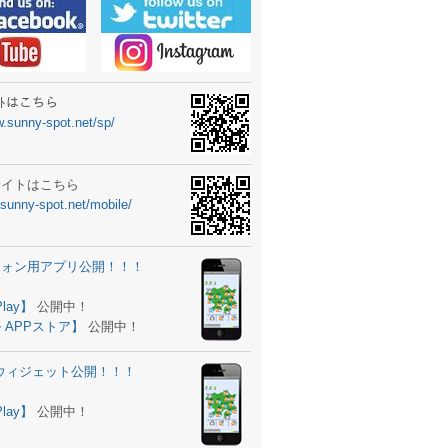
ーターニュータイプ新登場！
ォン ウィジェット公開
士スクールの御案内
ｻｲﾄはこちら
w.sunny-spot.net/sp/
所を移転しました。
 更新
サイトはこちら
.sunny-spot.net/mobile/
サイト OPEN！
 追加
フォン用アプリ公開！！！
。
ーター輸入販売開始！
Play】
公開中！
 APPストア】
公開中！
ォン アプリ バージョンアップ
d用ウィジェット公開！！！
ツ 追加
。
Play】
公開中！