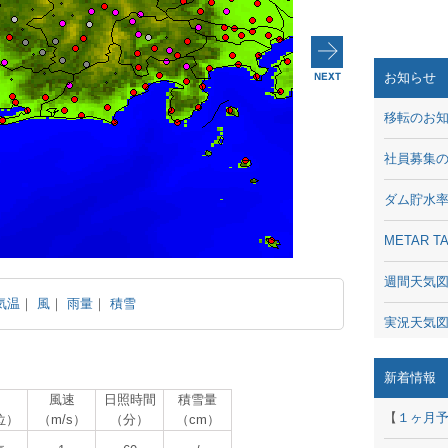
お知らせ
移転のお
社員募集
ダム貯水
METAR
週間天気
気温
｜
風
｜
雨量
｜
積雪
実況天気
琵琶湖の
新着情報
風速
日照時間
積雪量
潮汐・日
【
１ヶ月
位）
（m/s）
（分）
（cm）
動画 - Li