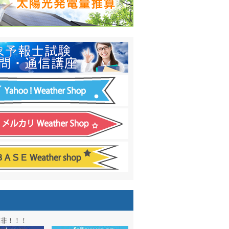
日間予報オプション追加
！
温度計
&
天気管
新色登場！
アル第２弾：本サイト Update!
ーアル第１弾：英語ページOPEN
&週間波浪図を10日に延長しました
電量の推算はじめました
通知サービス「お天気見張り番」開始
図追加しました。
信講座に解析ツール追加！！
図アーカイブ開始！！
ォン アプリ バージョンアップ
是非！！！