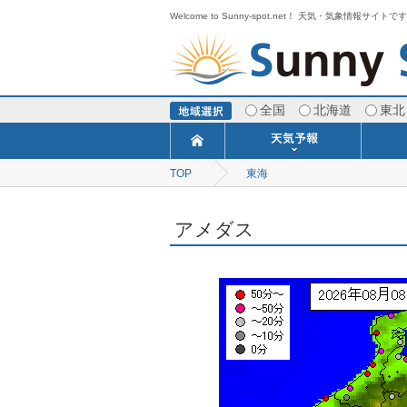
Welcome to Sunny-spot.net！ 天気・気象情報サイトで
全国
北海道
東北
TOP
東海
今日明日の天気
寒・暖候期予報
ポイント予報
週間天気予報
世界の天気
1ヶ月予報
3ヶ月予報
分布予報
海上予報
TOPICS
アメダス