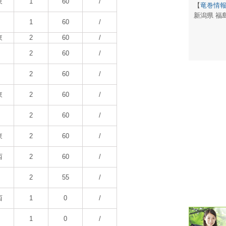
東
1
60
/
【
竜巻情
新潟県 福
潮汐・日
1
60
/
東
2
60
/
壁掛け 天
2
60
/
生活・環
2
60
/
気象・海
東
2
60
/
天気予報 
2
60
/
パトライ
東
2
60
/
天気管 
西
2
60
/
ポータブル
2
55
/
落雷・発
西
1
0
/
ｽﾏｰﾄﾌｫ
1
0
/