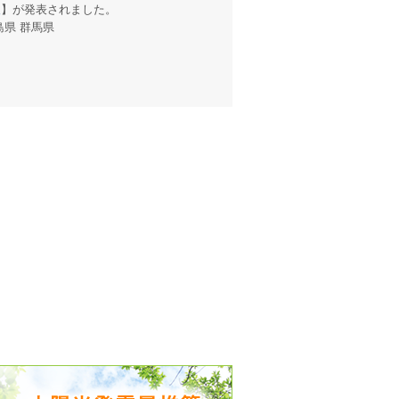
報
】が発表されました。
島県 群馬県
出没、パワーアップ＆リニューアル
気予報 温湿度計の販売を開始
境予報を開始
況レポート発表開始！
時計の販売を開始
ト通知サービス開始！
新型登場！
 観測・測定機器の販売を開始
雷情報開始しました
ﾝ用のサイト作成！