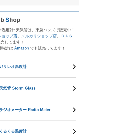
オ温度計･天気管は、東急ハンズで販売中！
!ショップ店
、
メルカリショップ店
、
ＢＡＳ
販売してます！
報時計は
Amazon
でも販売してます！
ガリレオ温度計
天気管 Storm Glass
ラジオメーター Radio Meter
くるくる温度計