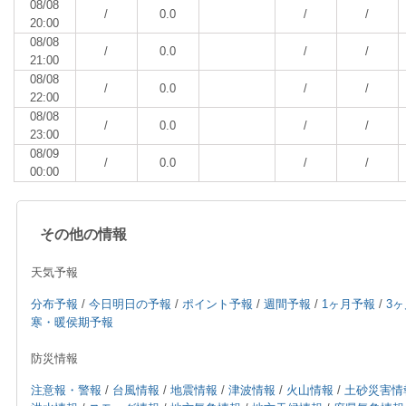
08/08
/
0.0
/
/
20:00
08/08
/
0.0
/
/
21:00
08/08
/
0.0
/
/
22:00
08/08
/
0.0
/
/
23:00
08/09
/
0.0
/
/
00:00
その他の情報
天気予報
分布予報
/
今日明日の予報
/
ポイント予報
/
週間予報
/
1ヶ月予報
/
3
寒・暖侯期予報
防災情報
注意報・警報
/
台風情報
/
地震情報
/
津波情報
/
火山情報
/
土砂災害情