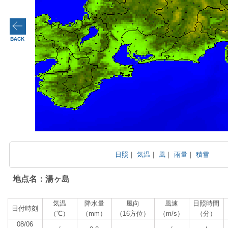
日照
｜
気温
｜
風
｜
雨量
｜
積雪
地点名：湯ヶ島
気温
降水量
風向
風速
日照時間
日付時刻
（℃）
（mm）
（16方位）
（m/s）
（分）
08/06