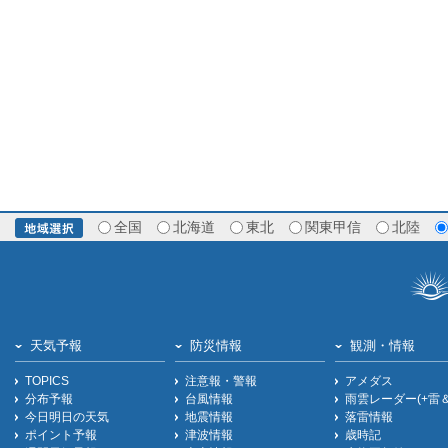
全国
北海道
東北
関東甲信
北陸
天気予報
防災情報
観測・情報
TOPICS
注意報・警報
アメダス
分布予報
台風情報
雨雲レーダー(+雷
今日明日の天気
地震情報
落雷情報
ポイント予報
津波情報
歳時記