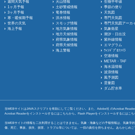
週間天気予報
火山情報
生物平年値
1ヶ月予報
土砂警戒情報
季節の便り
3ヶ月予報
竜巻情報
天気図
寒・暖候期予報
洪水情報
専門天気図
世界の天気
スモッグ情報
専門天気図アーカ
海上予報
地方気象情報
気象衛星
地方天候情報
潮汐・日出没
府県気象情報
紫外線情報
府県天候情報
エマグラム
海上警報
ｳｨﾝﾄﾞﾌﾟﾛﾌｧｲﾗ
空港情報
METAR・TAF
海水温情報
波浪情報
風予測図
雲量図
ダム貯水率
当WEBサイトはJAVAスクリプトを有効にしてご覧ください。また、Adobe社 のAcrobat ReaderとF
Acrobat Readerをインストールするには
こちら
から。Flash Playerをインストールするには
こち
当WEBサイトの情報を二次利用することはできません。気象・海象などの予報情報は、気象学的
傷、死亡、事故、損失、損害、トラブル等については、一切の責任を持ちません。あらかじめご