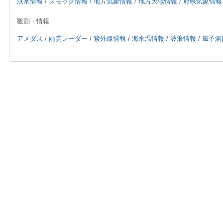
洪水情報
/
スモッグ情報
/
地方気象情報
/
地方天候情報
/
府県気象情報
観測・情報
アメダス
/
雨雲レーダー
/
紫外線情報
/
海水温情報
/
波浪情報
/
風予測