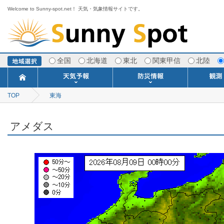
Welcome to Sunny-spot.net！ 天気・気象情報サイトです。
全国
北海道
東北
関東甲信
北陸
TOP
東海
今日明日の天気
寒・暖候期予報
ポイント予報
週間天気予報
世界の天気
1ヶ月予報
3ヶ月予報
分布予報
海上予報
TOPICS
注意報・警報
土砂警戒情報
スモッグ情報
地方気象情報
地方天候情報
府県気象情報
府県天候情報
台風情報
地震情報
津波情報
火山情報
竜巻情報
洪水情報
海上警報
雨雲レーダ
ウィンド
専門天気
MET
潮汐
河川
生
季
専
紫
エ
海
ダ
風
ア
落
気
空
波
風
アメダス