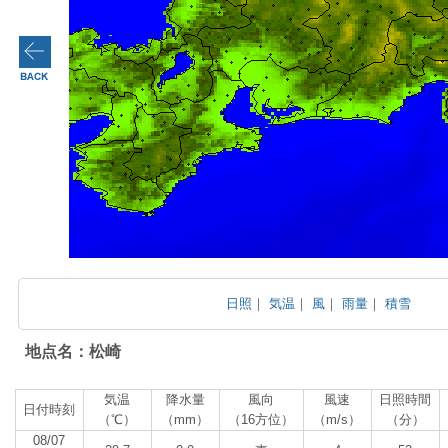
日照
｜
気温
｜
風
｜
雨量
｜
積雪
地点名：松崎
気温
降水量
風向
風速
日照時間
日付時刻
（℃）
（mm）
（16方位）
（m/s）
（分）
08/07