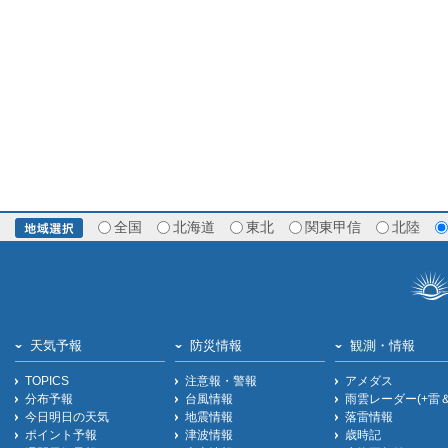
全国
北海道
東北
関東甲信
北陸
天気予報
防災情報
観測・情報
TOPICS
注意報・警報
アメダス
分布予報
台風情報
雨雲レーダー(+雷
今日明日の天気
地震情報
落雷情報
ポイント予報
津波情報
歳時記