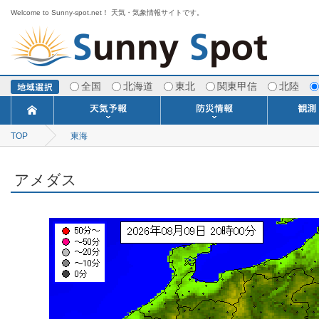
Welcome to Sunny-spot.net！ 天気・気象情報サイトです。
全国
北海道
東北
関東甲信
北陸
TOP
東海
今日明日の天気
寒・暖候期予報
ポイント予報
週間天気予報
世界の天気
1ヶ月予報
3ヶ月予報
分布予報
海上予報
TOPICS
注意報・警報
土砂警戒情報
スモッグ情報
地方気象情報
地方天候情報
府県気象情報
府県天候情報
台風情報
地震情報
津波情報
火山情報
竜巻情報
洪水情報
海上警報
雨雲レーダ
ウィンド
専門天気
MET
潮汐
河川
生
季
専
紫
エ
海
ダ
風
ア
落
気
空
波
風
アメダス