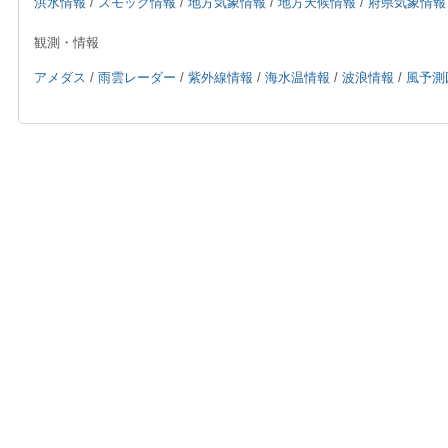
洪水情報
/
スモッグ情報
/
地方気象情報
/
地方天候情報
/
府県気象情報
観測・情報
アメダス
/
雨雲レーダー
/
紫外線情報
/
海水温情報
/
波浪情報
/
風予測