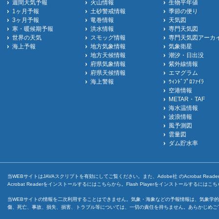
週間天気予報
火山情報
生物平年値
1ヶ月予報
土砂警戒情報
季節の便り
3ヶ月予報
竜巻情報
天気図
寒・暖候期予報
洪水情報
専門天気図
世界の天気
スモッグ情報
専門天気図アーカ
海上予報
地方気象情報
気象衛星
地方天候情報
潮汐・日出没
府県気象情報
紫外線情報
府県天候情報
エマグラム
海上警報
ｳｨﾝﾄﾞﾌﾟﾛﾌｧｲﾗ
空港情報
METAR・TAF
海水温情報
波浪情報
風予測図
雲量図
ダム貯水率
当WEBサイトはJAVAスクリプトを有効にしてご覧ください。また、Adobe社 のAcrobat ReaderとF
Acrobat Readerをインストールするには
こちら
から。Flash Playerをインストールするには
こち
当WEBサイトの情報を二次利用することはできません。気象・海象などの予報情報は、気象学的
傷、死亡、事故、損失、損害、トラブル等については、一切の責任を持ちません。あらかじめご