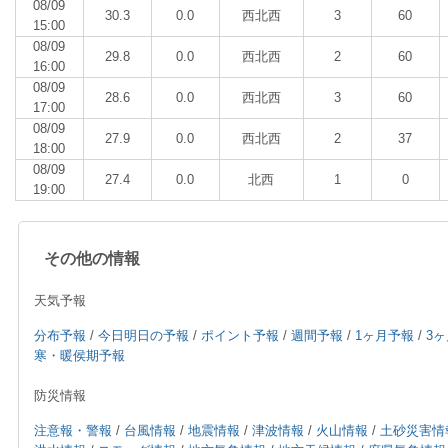
08/09
30.3
0.0
西北西
3
60
15:00
08/09
29.8
0.0
西北西
2
60
16:00
08/09
28.6
0.0
西北西
3
60
17:00
08/09
27.9
0.0
西北西
2
37
18:00
08/09
27.4
0.0
北西
1
0
19:00
その他の情報
天気予報
分布予報
/
今日明日の予報
/
ポイント予報
/
週間予報
/
1ヶ月予報
/
3
寒・暖侯期予報
防災情報
注意報・警報
/
台風情報
/
地震情報
/
津波情報
/
火山情報
/
土砂災害情