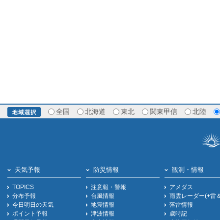
全国
北海道
東北
関東甲信
北陸
天気予報
防災情報
観測・情報
TOPICS
注意報・警報
アメダス
分布予報
台風情報
雨雲レーダー(+雷
今日明日の天気
地震情報
落雷情報
ポイント予報
津波情報
歳時記