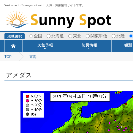
Welcome to Sunny-spot.net！ 天気・気象情報サイトです。
全国
北海道
東北
関東甲信
北陸
TOP
東海
今日明日の天気
寒・暖候期予報
ポイント予報
週間天気予報
世界の天気
1ヶ月予報
3ヶ月予報
分布予報
海上予報
TOPICS
注意報・警報
土砂警戒情報
スモッグ情報
地方気象情報
地方天候情報
府県気象情報
府県天候情報
台風情報
地震情報
津波情報
火山情報
竜巻情報
洪水情報
海上警報
雨雲レーダ
ウィンド
専門天気
MET
潮汐
河川
生
季
専
紫
エ
海
ダ
風
ア
落
気
空
波
風
アメダス