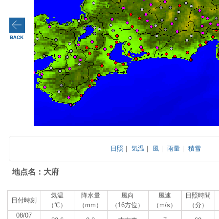
日照
｜
気温
｜
風
｜
雨量
｜
積雪
地点名：大府
気温
降水量
風向
風速
日照時間
日付時刻
（℃）
（mm）
（16方位）
（m/s）
（分）
08/07