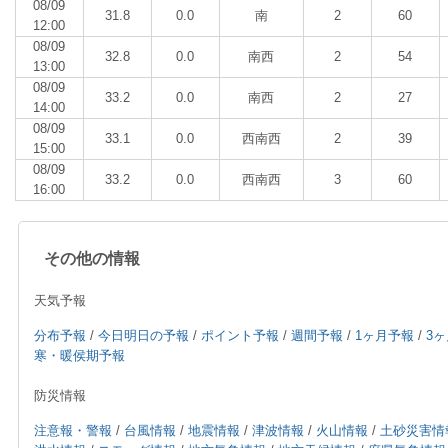
08/09
31.8
0.0
南
2
60
12:00
08/09
32.8
0.0
南西
2
54
13:00
08/09
33.2
0.0
南西
2
27
14:00
08/09
33.1
0.0
西南西
2
39
15:00
08/09
33.2
0.0
西南西
3
60
16:00
その他の情報
天気予報
分布予報
/
今日明日の予報
/
ポイント予報
/
週間予報
/
1ヶ月予報
/
3
寒・暖侯期予報
防災情報
注意報・警報
/
台風情報
/
地震情報
/
津波情報
/
火山情報
/
土砂災害情