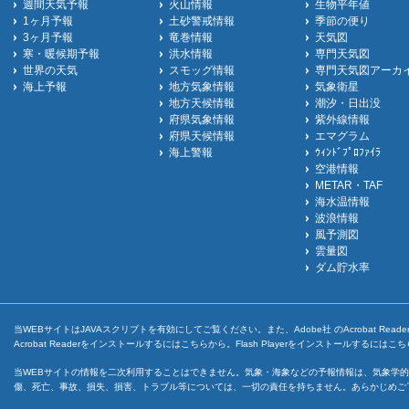
週間天気予報
火山情報
生物平年値
1ヶ月予報
土砂警戒情報
季節の便り
3ヶ月予報
竜巻情報
天気図
寒・暖候期予報
洪水情報
専門天気図
世界の天気
スモッグ情報
専門天気図アーカ
海上予報
地方気象情報
気象衛星
地方天候情報
潮汐・日出没
府県気象情報
紫外線情報
府県天候情報
エマグラム
海上警報
ｳｨﾝﾄﾞﾌﾟﾛﾌｧｲﾗ
空港情報
METAR・TAF
海水温情報
波浪情報
風予測図
雲量図
ダム貯水率
当WEBサイトはJAVAスクリプトを有効にしてご覧ください。また、Adobe社 のAcrobat ReaderとF
Acrobat Readerをインストールするには
こちら
から。Flash Playerをインストールするには
こち
当WEBサイトの情報を二次利用することはできません。気象・海象などの予報情報は、気象学的
傷、死亡、事故、損失、損害、トラブル等については、一切の責任を持ちません。あらかじめご