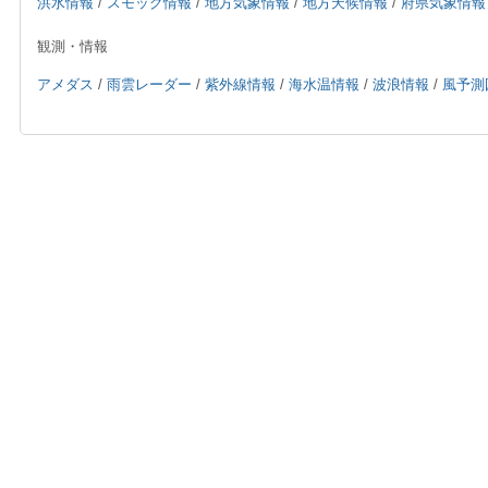
洪水情報
/
スモッグ情報
/
地方気象情報
/
地方天候情報
/
府県気象情報
観測・情報
アメダス
/
雨雲レーダー
/
紫外線情報
/
海水温情報
/
波浪情報
/
風予測