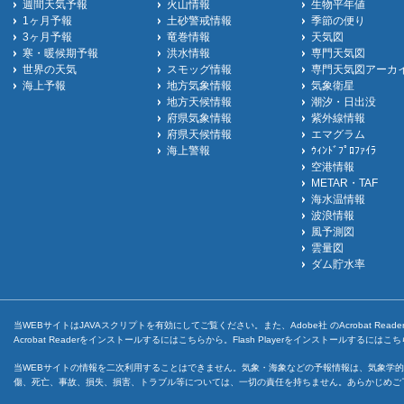
週間天気予報
火山情報
生物平年値
1ヶ月予報
土砂警戒情報
季節の便り
3ヶ月予報
竜巻情報
天気図
寒・暖候期予報
洪水情報
専門天気図
世界の天気
スモッグ情報
専門天気図アーカ
海上予報
地方気象情報
気象衛星
地方天候情報
潮汐・日出没
府県気象情報
紫外線情報
府県天候情報
エマグラム
海上警報
ｳｨﾝﾄﾞﾌﾟﾛﾌｧｲﾗ
空港情報
METAR・TAF
海水温情報
波浪情報
風予測図
雲量図
ダム貯水率
当WEBサイトはJAVAスクリプトを有効にしてご覧ください。また、Adobe社 のAcrobat ReaderとF
Acrobat Readerをインストールするには
こちら
から。Flash Playerをインストールするには
こち
当WEBサイトの情報を二次利用することはできません。気象・海象などの予報情報は、気象学的
傷、死亡、事故、損失、損害、トラブル等については、一切の責任を持ちません。あらかじめご