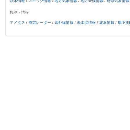
洪水情報
/
スモッグ情報
/
地方気象情報
/
地方天候情報
/
府県気象情報
観測・情報
アメダス
/
雨雲レーダー
/
紫外線情報
/
海水温情報
/
波浪情報
/
風予測