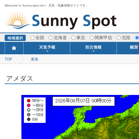
Welcome to Sunny-spot.net！ 天気・気象情報サイトです。
全国
北海道
東北
関東甲信
北陸
TOP
東海
今日明日の天気
寒・暖候期予報
ポイント予報
週間天気予報
世界の天気
1ヶ月予報
3ヶ月予報
分布予報
海上予報
TOPICS
注意報・警報
土砂警戒情報
スモッグ情報
地方気象情報
地方天候情報
府県気象情報
府県天候情報
台風情報
地震情報
津波情報
火山情報
竜巻情報
洪水情報
海上警報
雨雲レーダ
ウィンド
専門天気
MET
潮汐
河川
生
季
専
紫
エ
海
ダ
風
ア
落
気
空
波
風
アメダス