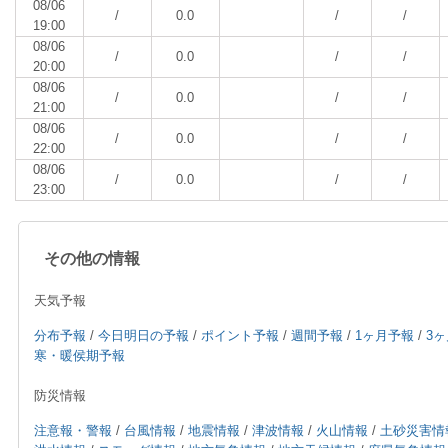
08/06
/
0.0
/
/
19:00
08/06
/
0.0
/
/
20:00
08/06
/
0.0
/
/
21:00
08/06
/
0.0
/
/
22:00
08/06
/
0.0
/
/
23:00
その他の情報
天気予報
分布予報
/
今日明日の予報
/
ポイント予報
/
週間予報
/
1ヶ月予報
/
3
寒・暖侯期予報
防災情報
注意報・警報
/
台風情報
/
地震情報
/
津波情報
/
火山情報
/
土砂災害情