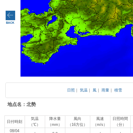
日照
｜
気温
｜
風
｜
雨量
｜
積雪
地点名：北勢
気温
降水量
風向
風速
日照時間
日付時刻
（℃）
（mm）
（16方位）
（m/s）
（分）
08/04