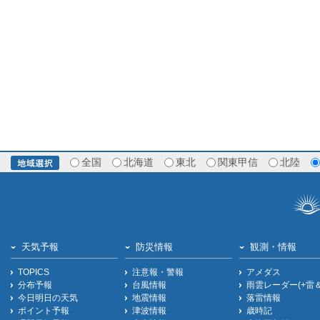
全国
北海道
東北
関東甲信
北陸
天気予報
防災情報
観測・情報
TOPICS
注意報・警報
アメダス
分布予報
台風情報
雨雲レーダー(+雷
今日明日の天気
地震情報
落雷情報
ポイント予報
津波情報
歳時記