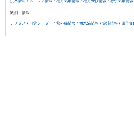
洪水情報
/
スモッグ情報
/
地方気象情報
/
地方天候情報
/
府県気象情報
観測・情報
アメダス
/
雨雲レーダー
/
紫外線情報
/
海水温情報
/
波浪情報
/
風予測