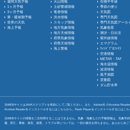
週間天気予報
火山情報
生物平年値
1ヶ月予報
土砂警戒情報
季節の便り
3ヶ月予報
竜巻情報
天気図
寒・暖候期予報
洪水情報
専門天気図
世界の天気
スモッグ情報
専門天気図アーカ
海上予報
地方気象情報
気象衛星
地方天候情報
潮汐・日出没
府県気象情報
紫外線情報
府県天候情報
エマグラム
海上警報
ｳｨﾝﾄﾞﾌﾟﾛﾌｧｲﾗ
空港情報
METAR・TAF
海水温情報
波浪情報
風予測図
雲量図
ダム貯水率
当WEBサイトはJAVAスクリプトを有効にしてご覧ください。また、Adobe社 のAcrobat ReaderとF
Acrobat Readerをインストールするには
こちら
から。Flash Playerをインストールするには
こち
当WEBサイトの情報を二次利用することはできません。気象・海象などの予報情報は、気象学的
傷、死亡、事故、損失、損害、トラブル等については、一切の責任を持ちません。あらかじめご