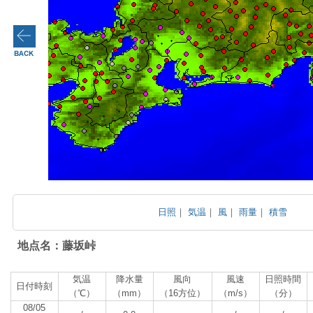
日照
｜
気温
｜
風
｜
雨量
｜
積雪
地点名：藤坂峠
気温
降水量
風向
風速
日照時間
日付時刻
（℃）
（mm）
（16方位）
（m/s）
（分）
08/05