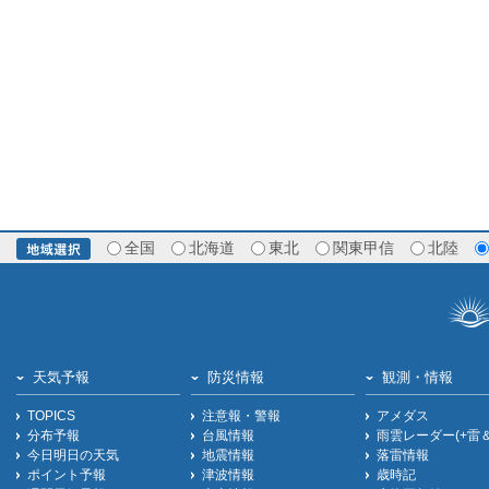
全国
北海道
東北
関東甲信
北陸
天気予報
防災情報
観測・情報
TOPICS
注意報・警報
アメダス
分布予報
台風情報
雨雲レーダー(+雷
今日明日の天気
地震情報
落雷情報
ポイント予報
津波情報
歳時記