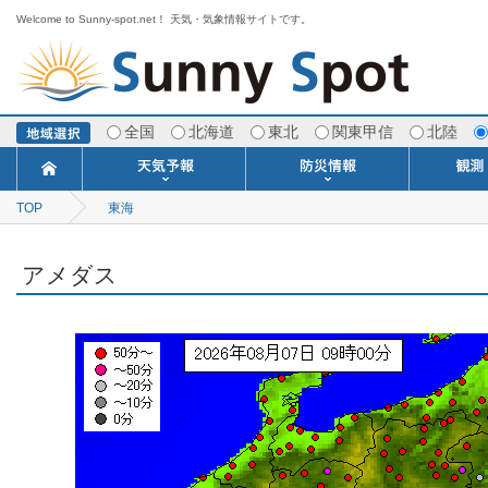
Welcome to Sunny-spot.net！ 天気・気象情報サイトです。
全国
北海道
東北
関東甲信
北陸
TOP
東海
今日明日の天気
寒・暖候期予報
ポイント予報
週間天気予報
世界の天気
1ヶ月予報
3ヶ月予報
分布予報
海上予報
TOPICS
注意報・警報
土砂警戒情報
スモッグ情報
地方気象情報
地方天候情報
府県気象情報
府県天候情報
台風情報
地震情報
津波情報
火山情報
竜巻情報
洪水情報
海上警報
雨雲レーダ
ウィンド
専門天気
MET
潮汐
河川
生
季
専
紫
エ
海
ダ
風
ア
落
気
空
波
風
アメダス