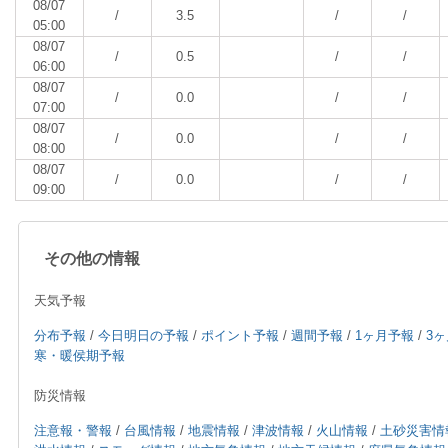
08/07
/
3.5
/
/
05:00
08/07
/
0.5
/
/
06:00
08/07
/
0.0
/
/
07:00
08/07
/
0.0
/
/
08:00
08/07
/
0.0
/
/
09:00
その他の情報
天気予報
分布予報
/
今日明日の予報
/
ポイント予報
/
週間予報
/
1ヶ月予報
/
3
寒・暖侯期予報
防災情報
注意報・警報
/
台風情報
/
地震情報
/
津波情報
/
火山情報
/
土砂災害情