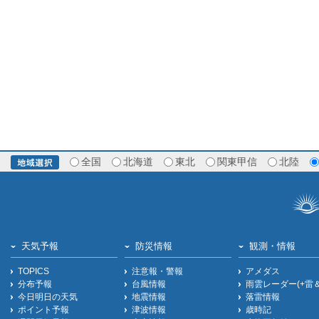
全国
北海道
東北
関東甲信
北陸
天気予報
防災情報
観測・情報
TOPICS
注意報・警報
アメダス
分布予報
台風情報
雨雲レーダー(+雷
今日明日の天気
地震情報
落雷情報
ポイント予報
津波情報
歳時記