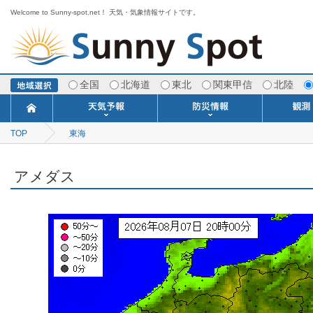
Welcome to Sunny-spot.net！ 天気・気象情報サイトです。
全国
北海道
東北
関東甲信
北陸
TOP
東海
今日明日の天気
寒・暖候期予報
ポイント予報
週間天気予報
世界の天気
1ヶ月予報
3ヶ月予報
分布予報
海上予報
TOPICS
注意報・警報
土砂警戒情報
スモッグ情報
地方気象情報
地方天候情報
府県気象情報
府県天候情報
台風情報
地震情報
津波情報
火山情報
竜巻情報
洪水情報
海上警報
雨雲レーダ
ウィンド
専門天気
MET
潮汐
河川
生
季
専
紫
エ
海
ダ
風
ア
落
気
空
波
風
アメダス