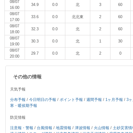
08/07
34.9
0.0
北
3
60
16:00
08/07
33.6
0.0
北北東
2
60
17:00
08/07
32.3
0.0
北
2
60
18:00
08/07
30.3
0.0
北
1
30
19:00
08/07
29.7
0.0
北
2
0
20:00
その他の情報
天気予報
分布予報
/
今日明日の予報
/
ポイント予報
/
週間予報
/
1ヶ月予報
/
3
寒・暖侯期予報
防災情報
注意報・警報
/
台風情報
/
地震情報
/
津波情報
/
火山情報
/
土砂災害情