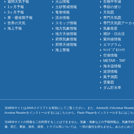
週間天気予報
火山情報
生物平年値
1ヶ月予報
土砂警戒情報
季節の便り
3ヶ月予報
竜巻情報
天気図
寒・暖候期予報
洪水情報
専門天気図
世界の天気
スモッグ情報
専門天気図アーカ
海上予報
地方気象情報
気象衛星
地方天候情報
潮汐・日出没
府県気象情報
紫外線情報
府県天候情報
エマグラム
海上警報
ｳｨﾝﾄﾞﾌﾟﾛﾌｧｲﾗ
空港情報
METAR・TAF
海水温情報
波浪情報
風予測図
雲量図
ダム貯水率
当WEBサイトはJAVAスクリプトを有効にしてご覧ください。また、Adobe社 のAcrobat ReaderとF
Acrobat Readerをインストールするには
こちら
から。Flash Playerをインストールするには
こち
当WEBサイトの情報を二次利用することはできません。気象・海象などの予報情報は、気象学的
傷、死亡、事故、損失、損害、トラブル等については、一切の責任を持ちません。あらかじめご