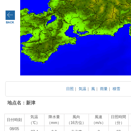
日照
｜
気温
｜
風
｜
雨量
｜
積雪
地点名：新津
気温
降水量
風向
風速
日照時間
日付時刻
（℃）
（mm）
（16方位）
（m/s）
（分）
08/05