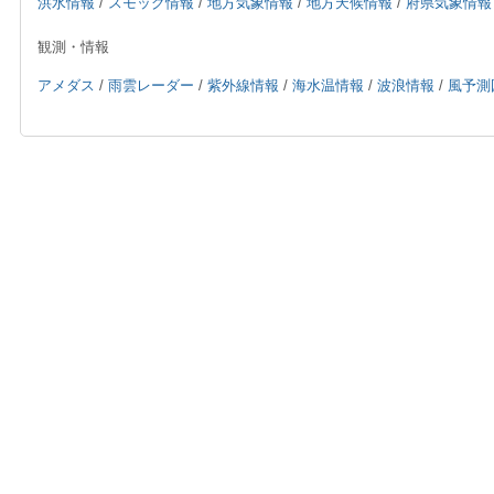
洪水情報
/
スモッグ情報
/
地方気象情報
/
地方天候情報
/
府県気象情報
観測・情報
アメダス
/
雨雲レーダー
/
紫外線情報
/
海水温情報
/
波浪情報
/
風予測