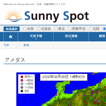
Welcome to Sunny-spot.net！ 天気・気象情報サイトです。
全国
北海道
東北
関東甲信
北陸
TOP
東海
今日明日の天気
寒・暖候期予報
ポイント予報
週間天気予報
世界の天気
1ヶ月予報
3ヶ月予報
分布予報
海上予報
TOPICS
注意報・警報
土砂警戒情報
スモッグ情報
地方気象情報
地方天候情報
府県気象情報
府県天候情報
台風情報
地震情報
津波情報
火山情報
竜巻情報
洪水情報
海上警報
雨雲レーダ
ウィンド
専門天気
MET
潮汐
河川
生
季
専
紫
エ
海
ダ
風
ア
落
気
空
波
風
アメダス