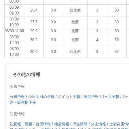
08:00
08/09
25.4
0.0
西北西
3
60
09:00
08/09
27.7
0.0
北西
3
60
10:00
08/09 11:00
29.6
0.0
北西
3
60
08/09
30.2
0.0
北西
4
60
12:00
08/09
30.0
0.0
西北西
3
37
13:00
その他の情報
天気予報
分布予報
/
今日明日の予報
/
ポイント予報
/
週間予報
/
1ヶ月予報
/
3
寒・暖侯期予報
防災情報
注意報・警報
/
台風情報
/
地震情報
/
津波情報
/
火山情報
/
土砂災害情