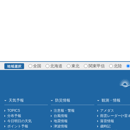
全国
北海道
東北
関東甲信
北陸
天気予報
防災情報
観測・情報
TOPICS
注意報・警報
アメダス
分布予報
台風情報
雨雲レーダー(+雷
今日明日の天気
地震情報
落雷情報
ポイント予報
津波情報
歳時記