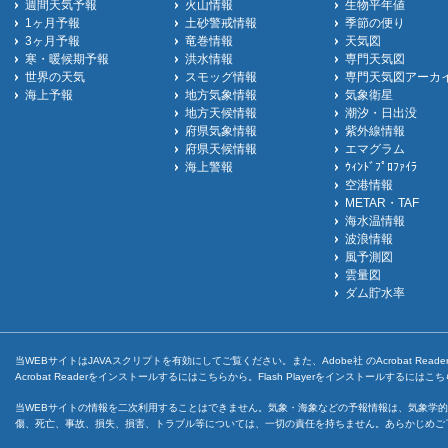
週間天気予報
火山情報
生物平年値
1ヶ月予報
土砂警戒情報
季節の便り
3ヶ月予報
竜巻情報
天気図
寒・暖候期予報
洪水情報
専門天気図
世界の天気
スモッグ情報
専門天気図アーカ
海上予報
地方気象情報
気象衛星
地方天候情報
潮汐・日出没
府県気象情報
紫外線情報
府県天候情報
エマグラム
海上警報
ｳｨﾝﾄﾞﾌﾟﾛﾌｧｲﾗ
空港情報
METAR・TAF
海水温情報
波浪情報
風予測図
雲量図
ダム貯水率
当WEBサイトはJAVAスクリプトを有効にしてご覧ください。また、Adobe社 のAcrobat ReaderとF
Acrobat Readerをインストールするには
こちら
から。Flash Playerをインストールするには
こち
当WEBサイトの情報を二次利用することはできません。気象・海象などの予報情報は、気象学的
傷、死亡、事故、損失、損害、トラブル等については、一切の責任を持ちません。あらかじめご