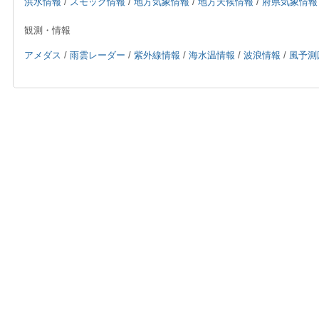
洪水情報
/
スモッグ情報
/
地方気象情報
/
地方天候情報
/
府県気象情報
観測・情報
アメダス
/
雨雲レーダー
/
紫外線情報
/
海水温情報
/
波浪情報
/
風予測