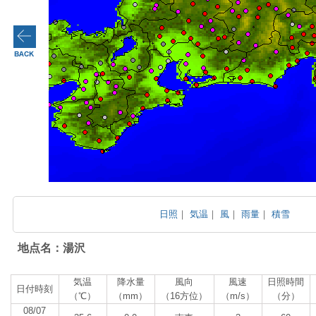
日照
｜
気温
｜
風
｜
雨量
｜
積雪
地点名：湯沢
気温
降水量
風向
風速
日照時間
日付時刻
（℃）
（mm）
（16方位）
（m/s）
（分）
08/07