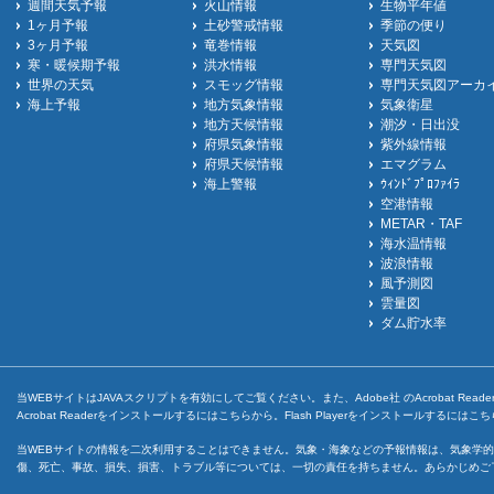
週間天気予報
火山情報
生物平年値
1ヶ月予報
土砂警戒情報
季節の便り
3ヶ月予報
竜巻情報
天気図
寒・暖候期予報
洪水情報
専門天気図
世界の天気
スモッグ情報
専門天気図アーカ
海上予報
地方気象情報
気象衛星
地方天候情報
潮汐・日出没
府県気象情報
紫外線情報
府県天候情報
エマグラム
海上警報
ｳｨﾝﾄﾞﾌﾟﾛﾌｧｲﾗ
空港情報
METAR・TAF
海水温情報
波浪情報
風予測図
雲量図
ダム貯水率
当WEBサイトはJAVAスクリプトを有効にしてご覧ください。また、Adobe社 のAcrobat ReaderとF
Acrobat Readerをインストールするには
こちら
から。Flash Playerをインストールするには
こち
当WEBサイトの情報を二次利用することはできません。気象・海象などの予報情報は、気象学的
傷、死亡、事故、損失、損害、トラブル等については、一切の責任を持ちません。あらかじめご