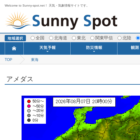
Welcome to Sunny-spot.net！ 天気・気象情報サイトです。
全国
北海道
東北
関東甲信
北陸
TOP
東海
今日明日の天気
寒・暖候期予報
ポイント予報
週間天気予報
世界の天気
1ヶ月予報
3ヶ月予報
分布予報
海上予報
TOPICS
注意報・警報
土砂警戒情報
スモッグ情報
地方気象情報
地方天候情報
府県気象情報
府県天候情報
台風情報
地震情報
津波情報
火山情報
竜巻情報
洪水情報
海上警報
雨雲レーダ
ウィンド
専門天気
MET
潮汐
河川
生
季
専
紫
エ
海
ダ
風
ア
落
気
空
波
風
アメダス