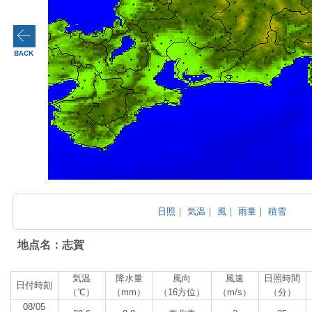
日照
｜
気温
｜
風
｜
雨量
｜
積雪
地点名：志賀
気温
降水量
風向
風速
日照時間
日付時刻
（℃）
（mm）
（16方位）
（m/s）
（分）
08/05