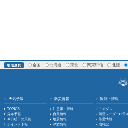
全国
北海道
東北
関東甲信
北陸
天気予報
防災情報
観測・情報
TOPICS
注意報・警報
アメダス
分布予報
台風情報
雨雲レーダー(+雷
今日明日の天気
地震情報
落雷情報
ポイント予報
津波情報
歳時記