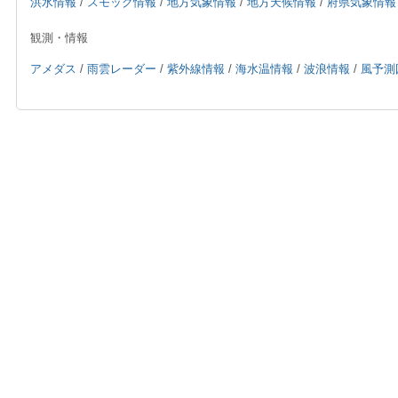
洪水情報
/
スモッグ情報
/
地方気象情報
/
地方天候情報
/
府県気象情報
観測・情報
アメダス
/
雨雲レーダー
/
紫外線情報
/
海水温情報
/
波浪情報
/
風予測