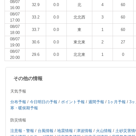
08/07
32.9
0.0
北
4
60
16:00
08/07
33.2
0.0
北北西
3
60
17:00
08/07
33.7
0.0
東
1
60
18:00
08/07
30.6
0.0
東北東
2
27
19:00
08/07
29.6
0.0
北北東
1
0
20:00
その他の情報
天気予報
分布予報
/
今日明日の予報
/
ポイント予報
/
週間予報
/
1ヶ月予報
/
3
寒・暖侯期予報
防災情報
注意報・警報
/
台風情報
/
地震情報
/
津波情報
/
火山情報
/
土砂災害情