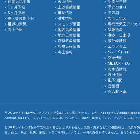
週間天気予報
火山情報
生物平年値
1ヶ月予報
土砂警戒情報
季節の便り
3ヶ月予報
竜巻情報
天気図
寒・暖候期予報
洪水情報
専門天気図
世界の天気
スモッグ情報
専門天気図アーカ
海上予報
地方気象情報
気象衛星
地方天候情報
潮汐・日出没
府県気象情報
紫外線情報
府県天候情報
エマグラム
海上警報
ｳｨﾝﾄﾞﾌﾟﾛﾌｧｲﾗ
空港情報
METAR・TAF
海水温情報
波浪情報
風予測図
雲量図
ダム貯水率
当WEBサイトはJAVAスクリプトを有効にしてご覧ください。また、Adobe社 のAcrobat ReaderとF
Acrobat Readerをインストールするには
こちら
から。Flash Playerをインストールするには
こち
当WEBサイトの情報を二次利用することはできません。気象・海象などの予報情報は、気象学的
傷、死亡、事故、損失、損害、トラブル等については、一切の責任を持ちません。あらかじめご