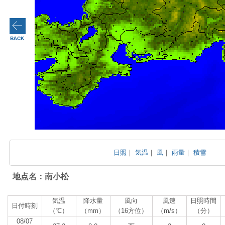
日照
｜
気温
｜
風
｜
雨量
｜
積雪
地点名：南小松
気温
降水量
風向
風速
日照時間
日付時刻
（℃）
（mm）
（16方位）
（m/s）
（分）
08/07