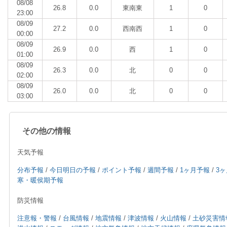
08/08
26.8
0.0
東南東
1
0
23:00
08/09
27.2
0.0
西南西
1
0
00:00
08/09
26.9
0.0
西
1
0
01:00
08/09
26.3
0.0
北
0
0
02:00
08/09
26.0
0.0
北
0
0
03:00
その他の情報
天気予報
分布予報
/
今日明日の予報
/
ポイント予報
/
週間予報
/
1ヶ月予報
/
3
寒・暖侯期予報
防災情報
注意報・警報
/
台風情報
/
地震情報
/
津波情報
/
火山情報
/
土砂災害情