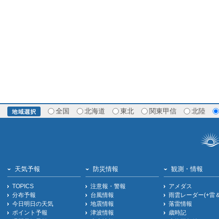
全国
北海道
東北
関東甲信
北陸
天気予報
防災情報
観測・情報
TOPICS
注意報・警報
アメダス
分布予報
台風情報
雨雲レーダー(+雷
今日明日の天気
地震情報
落雷情報
ポイント予報
津波情報
歳時記