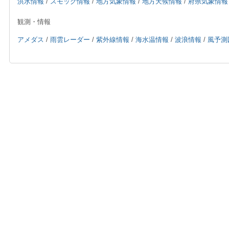
洪水情報
/
スモッグ情報
/
地方気象情報
/
地方天候情報
/
府県気象情報
観測・情報
アメダス
/
雨雲レーダー
/
紫外線情報
/
海水温情報
/
波浪情報
/
風予測