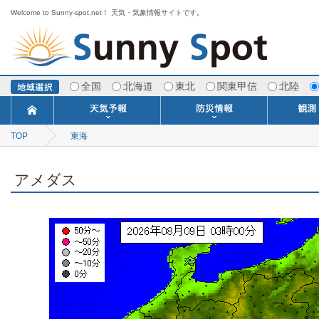
Welcome to Sunny-spot.net！ 天気・気象情報サイトです。
全国
北海道
東北
関東甲信
北陸
TOP
東海
今日明日の天気
寒・暖候期予報
ポイント予報
週間天気予報
世界の天気
1ヶ月予報
3ヶ月予報
分布予報
海上予報
TOPICS
注意報・警報
土砂警戒情報
スモッグ情報
地方気象情報
地方天候情報
府県気象情報
府県天候情報
台風情報
地震情報
津波情報
火山情報
竜巻情報
洪水情報
海上警報
雨雲レーダ
ウィンド
専門天気
MET
潮汐
河川
生
季
専
紫
エ
海
ダ
風
ア
落
気
空
波
風
アメダス