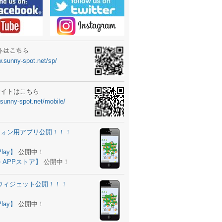
ーターニュータイプ新登場！
ォン ウィジェット公開
士スクールの御案内
ｻｲﾄはこちら
w.sunny-spot.net/sp/
所を移転しました。
 更新
サイトはこちら
.sunny-spot.net/mobile/
サイト OPEN！
 追加
フォン用アプリ公開！！！
。
ーター輸入販売開始！
Play】
公開中！
 APPストア】
公開中！
ォン アプリ バージョンアップ
d用ウィジェット公開！！！
ツ 追加
。
Play】
公開中！