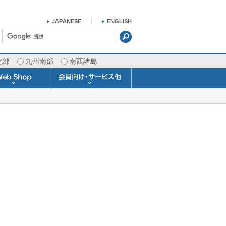
北部
九州南部
南西諸島
掛け時計 温湿度計
ラスバロメーター
ータブル観測機器
b Shopについて
ガリレオ温度計
ガリレオ＆バロ
ラジオメーター
くるくる温度計
発送・お支払い
天気予報時計
天気管
雨量計
概況&イメージサービス
APIデータ提供サービス
各種 気象データの配信
予報士による予報業務
警告灯 通知サービス
長期予報･1ヶ月予報
気象・海況レポート
気象予報士サービス
FAX情報サービス
ラボ (SSI 研究室)
予報士通信講座
専門天気図配信
予報士スクール
お天気パーツ
Pro-Weather
Air-Condition
Sea-Master
メール通知
携帯アプリ
結露予報
Twitter