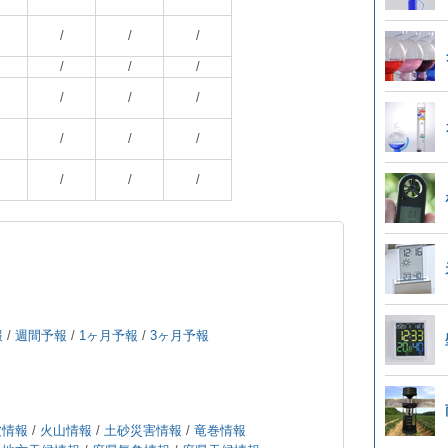
/
/
/
/
/
/
/
/
/
/
/
/
/
/
/
報
/
週間予報
/
1ヶ月予報
/
3ヶ月予報
波情報
/
火山情報
/
土砂災害情報
/
竜巻情報