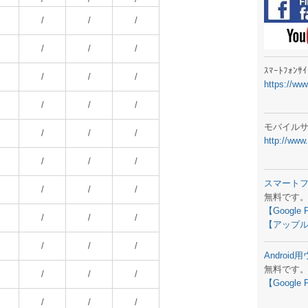
ラジオメ
/
/
/
スマートフ
/
/
/
気象予報
ｽﾏｰﾄﾌｫﾝ
/
/
/
https://ww
弊社事務
/
/
/
生物平年値
モバイル
/
/
/
http://www
予報士学習
/
/
/
専門天気図
スマート
/
/
/
無料です
ラジオメ
【Google 
/
/
/
【アップル
スマートフ
/
/
/
Androi
お天気パー
無料です
/
/
/
【Google 
/
/
/