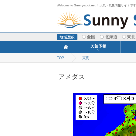
Welcome to Sunny-spot.net！ 天気・気象情報サイトで
全国
北海道
東北
TOP
東海
今日明日の天気
寒・暖候期予報
ポイント予報
週間天気予報
世界の天気
1ヶ月予報
3ヶ月予報
分布予報
海上予報
TOPICS
アメダス