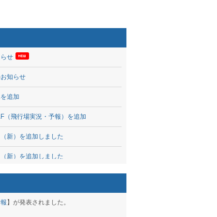
知らせ
のお知らせ
率を追加
 TAF（飛行場実況・予報）を追加
図（新）を追加しました
図（新）を追加しました
波情報を公開
出没、ブログパーツ公開
予報
】が発表されました。
brary 開始しました！