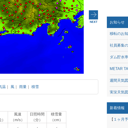
お知らせ
移転のお
社員募集
ダム貯水
METAR
週間天気
気温
｜
風
｜
雨量
｜
積雪
実況天気
琵琶湖の
新着情報
風速
日照時間
積雪量
潮汐・日
【
１ヶ月
位）
（m/s）
（分）
（cm）
動画 - Li