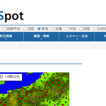
す。
関東甲信
北陸
東海
近畿
中国
四国
九州
注意報・警報
土砂警戒情報
スモッグ情報
地方気象情報
地方天候情報
府県気象情報
府県天候情報
台風情報
地震情報
津波情報
火山情報
竜巻情報
洪水情報
海上警報
雨雲レーダー(+雷＆竜巻)
ウィンドプロファイラー
専門天気図アーカイブ
METAR・TAF
潮汐・日出没
河川水位情報
生物平年値
季節の便り
専門天気図
紫外線情報
エマグラム
海水温情報
ダム貯水率
風予測図2
アメダス
落雷情報
気象衛星
空港情報
波浪情報
風予測図
歳時記
天気図
雲量図
動画ライブラリー
生活・環境予報
琵琶湖[波情報]
桜開花[2026]
サーフィン
サッカー場
推定日射量
紅葉[2025]
ドライブ
キャンプ
ゴルフ
野球場
競馬場
スカイ
お散歩
釣り
洗濯
壁
グ
ポ
We