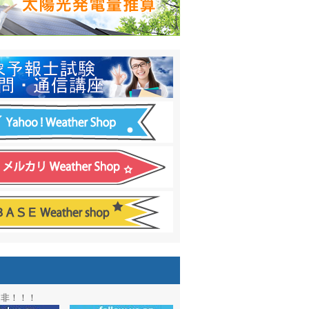
日間予報オプション追加
！
温度計
&
天気管
新色登場！
アル第２弾：本サイト Update!
ーアル第１弾：英語ページOPEN
&週間波浪図を10日に延長しました
電量の推算はじめました
通知サービス「お天気見張り番」開始
図追加しました。
信講座に解析ツール追加！！
図アーカイブ開始！！
ォン アプリ バージョンアップ
是非！！！