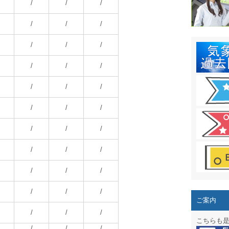
結露 10
/
/
/
ガリレオ
/
/
/
HPリニュー
/
/
/
HPリニュ
/
/
/
週間天気図
/
/
/
太陽光発
/
/
/
気象情報
/
/
/
週間波浪
/
/
/
予報士通
/
/
/
専門天気
/
/
/
ご案内
スマートフ
/
/
/
こちらも
/
/
/