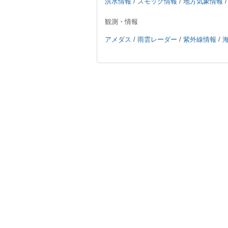
洪水情報
/
スモッグ情報
/
地方気象情報
観測・情報
アメダス
/
雨雲レーダー
/
紫外線情報
/