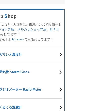
オ温度計･天気管は、東急ハンズで販売中！
!ショップ店
、
メルカリショップ店
、
ＢＡＳ
販売してます！
報時計は
Amazon
でも販売してます！
ガリレオ温度計
天気管 Storm Glass
ラジオメーター Radio Meter
くるくる温度計