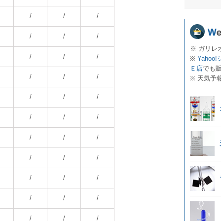
/
/
/
/
/
/
※ ガリレ
/
/
/
※
Yahoo
Ｅ店
でも
/
/
/
※ 天気予
/
/
/
/
/
/
/
/
/
/
/
/
/
/
/
/
/
/
/
/
/