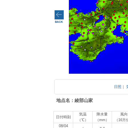
日照
｜
地点名：綾部山家
気温
降水量
風向
日付時刻
（℃）
（mm）
（16方
08/04