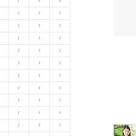
/
/
/
潮汐・日
/
/
/
壁掛け 天
/
/
/
生活・環
/
/
/
気象・海
/
/
/
天気予報 
/
/
/
パトライ
/
/
/
天気管 
/
/
/
ポータブル
/
/
/
落雷・発
/
/
/
ｽﾏｰﾄﾌｫ
/
/
/