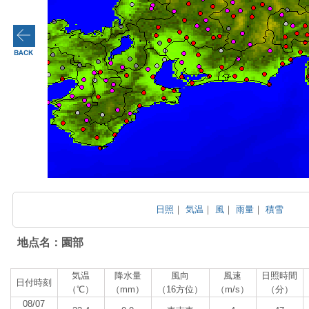
日照
｜
気温
｜
風
｜
雨量
｜
積雪
地点名：園部
気温
降水量
風向
風速
日照時間
日付時刻
（℃）
（mm）
（16方位）
（m/s）
（分）
08/07