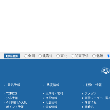
全国
北海道
東北
関東甲信
北陸
天気予報
防災情報
観測・情報
TOPICS
注意報・警報
アメダス
分布予報
台風情報
雨雲レーダー(+雷
今日明日の天気
地震情報
落雷情報
ポイント予報
津波情報
歳時記