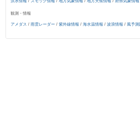
洪水情報
/
スモッグ情報
/
地方気象情報
/
地方天候情報
/
府県気象情報
観測・情報
アメダス
/
雨雲レーダー
/
紫外線情報
/
海水温情報
/
波浪情報
/
風予測