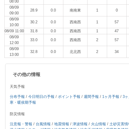
08:00
08/09
28.9
0.0
南南東
1
0
09:00
08/09
30.2
0.0
西南西
1
57
10:00
08/09 11:00
31.8
0.0
西南西
1
47
08/09
33.0
0.0
西南西
2
57
12:00
08/09
32.8
0.0
北北西
2
34
13:00
その他の情報
天気予報
分布予報
/
今日明日の予報
/
ポイント予報
/
週間予報
/
1ヶ月予報
/
3
寒・暖侯期予報
防災情報
注意報・警報
/
台風情報
/
地震情報
/
津波情報
/
火山情報
/
土砂災害情