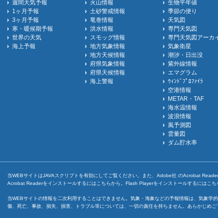
週間天気予報
火山情報
生物平年値
1ヶ月予報
土砂警戒情報
季節の便り
3ヶ月予報
竜巻情報
天気図
寒・暖候期予報
洪水情報
専門天気図
世界の天気
スモッグ情報
専門天気図アーカ
海上予報
地方気象情報
気象衛星
地方天候情報
潮汐・日出没
府県気象情報
紫外線情報
府県天候情報
エマグラム
海上警報
ｳｨﾝﾄﾞﾌﾟﾛﾌｧｲﾗ
空港情報
METAR・TAF
海水温情報
波浪情報
風予測図
雲量図
ダム貯水率
当WEBサイトはJAVAスクリプトを有効にしてご覧ください。また、Adobe社 のAcrobat ReaderとF
Acrobat Readerをインストールするには
こちら
から。Flash Playerをインストールするには
こち
当WEBサイトの情報を二次利用することはできません。気象・海象などの予報情報は、気象学的
傷、死亡、事故、損失、損害、トラブル等については、一切の責任を持ちません。あらかじめご