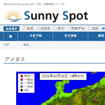
Welcome to Sunny-spot.net！ 天気・気象情報サイトです。
全国
北海道
東北
関東甲信
北陸
TOP
東海
今日明日の天気
寒・暖候期予報
ポイント予報
週間天気予報
世界の天気
1ヶ月予報
3ヶ月予報
分布予報
海上予報
TOPICS
注意報・警報
土砂警戒情報
スモッグ情報
地方気象情報
地方天候情報
府県気象情報
府県天候情報
台風情報
地震情報
津波情報
火山情報
竜巻情報
洪水情報
海上警報
雨雲レーダ
ウィンド
専門天気
MET
潮汐
河川
生
季
専
紫
エ
海
ダ
風
ア
落
気
空
波
風
アメダス