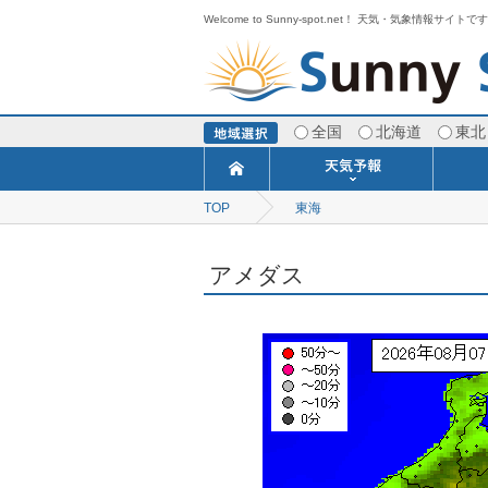
Welcome to Sunny-spot.net！ 天気・気象情報サイトで
全国
北海道
東北
TOP
東海
今日明日の天気
寒・暖候期予報
ポイント予報
週間天気予報
世界の天気
1ヶ月予報
3ヶ月予報
分布予報
海上予報
TOPICS
アメダス