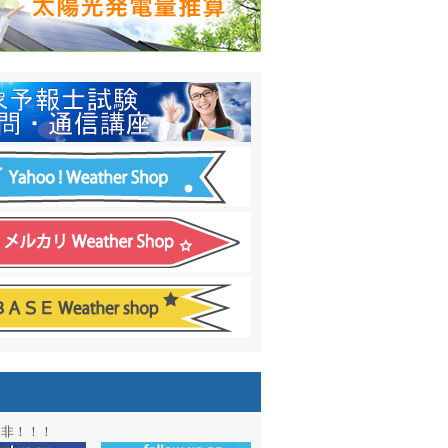
日間予報オプション追加
！
温度計
&
天気管
新色登場！
アル第２弾：本サイト Update!
ーアル第１弾：英語ページOPEN
&週間波浪図を10日に延長しました
電量の推算はじめました
通知サービス「お天気見張り番」開始
図追加しました。
信講座に解析ツール追加！！
図アーカイブ開始！！
ォン アプリ バージョンアップ
是非！！！