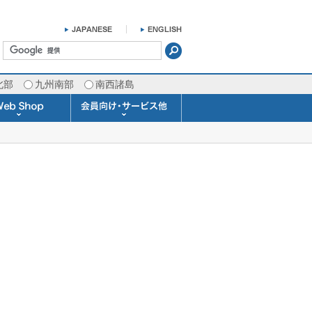
北部
九州南部
南西諸島
掛け時計 温湿度計
ラスバロメーター
ータブル観測機器
b Shopについて
ガリレオ温度計
ガリレオ＆バロ
ラジオメーター
くるくる温度計
発送・お支払い
天気予報時計
天気管
雨量計
概況&イメージサービス
APIデータ提供サービス
各種 気象データの配信
予報士による予報業務
警告灯 通知サービス
長期予報･1ヶ月予報
気象・海況レポート
気象予報士サービス
FAX情報サービス
ラボ (SSI 研究室)
予報士通信講座
専門天気図配信
予報士スクール
お天気パーツ
Pro-Weather
Air-Condition
Sea-Master
メール通知
携帯アプリ
結露予報
Twitter