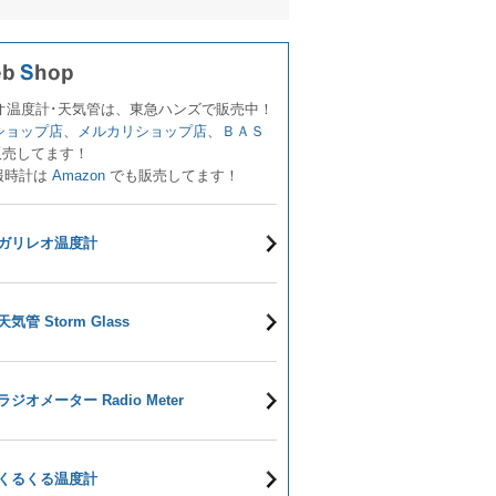
オ温度計･天気管は、東急ハンズで販売中！
!ショップ店
、
メルカリショップ店
、
ＢＡＳ
販売してます！
報時計は
Amazon
でも販売してます！
ガリレオ温度計
天気管 Storm Glass
ラジオメーター Radio Meter
くるくる温度計