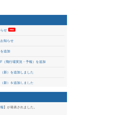
知らせ
のお知らせ
率を追加
 TAF（飛行場実況・予報）を追加
図（新）を追加しました
図（新）を追加しました
波情報を公開
出没、ブログパーツ公開
予報
】が発表されました。
brary 開始しました！