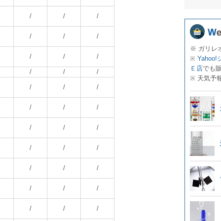
/
/
/
/
/
/
※ ガリレ
/
/
/
※
Yahoo
Ｅ店
でも
/
/
/
※ 天気予
/
/
/
/
/
/
/
/
/
/
/
/
/
/
/
/
/
/
/
/
/