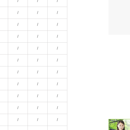
/
/
/
潮汐・日
/
/
/
壁掛け 天
/
/
/
生活・環
/
/
/
気象・海
/
/
/
天気予報 
/
/
/
パトライ
/
/
/
天気管 
/
/
/
ポータブル
/
/
/
落雷・発
/
/
/
ｽﾏｰﾄﾌｫ
/
/
/