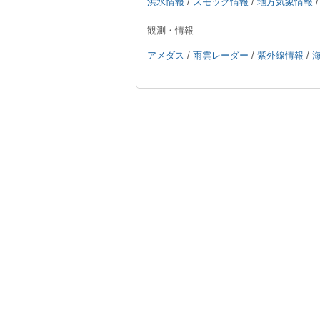
洪水情報
/
スモッグ情報
/
地方気象情報
観測・情報
アメダス
/
雨雲レーダー
/
紫外線情報
/