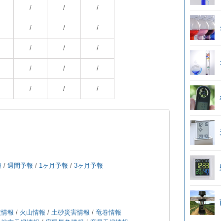
/
/
/
/
/
/
/
/
/
/
/
/
/
/
/
報
/
週間予報
/
1ヶ月予報
/
3ヶ月予報
波情報
/
火山情報
/
土砂災害情報
/
竜巻情報