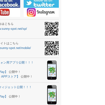
ーターニュータイプ新登場！
ォン ウィジェット公開
士スクールの御案内
ｻｲﾄはこちら
w.sunny-spot.net/sp/
所を移転しました。
 更新
サイトはこちら
.sunny-spot.net/mobile/
サイト OPEN！
 追加
フォン用アプリ公開！！！
。
ーター輸入販売開始！
Play】
公開中！
 APPストア】
公開中！
ォン アプリ バージョンアップ
d用ウィジェット公開！！！
ツ 追加
。
Play】
公開中！