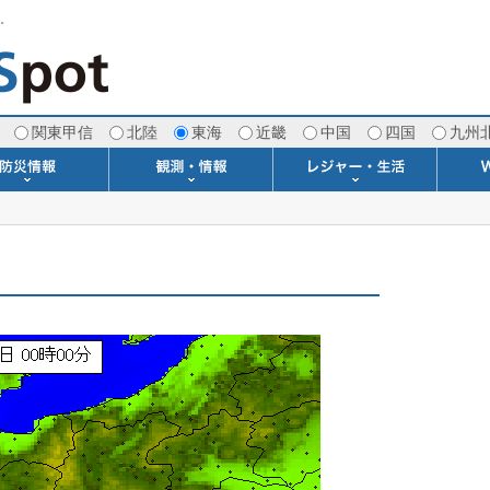
す。
関東甲信
北陸
東海
近畿
中国
四国
九州
注意報・警報
土砂警戒情報
スモッグ情報
地方気象情報
地方天候情報
府県気象情報
府県天候情報
台風情報
地震情報
津波情報
火山情報
竜巻情報
洪水情報
海上警報
雨雲レーダー(+雷＆竜巻)
ウィンドプロファイラー
専門天気図アーカイブ
METAR・TAF
潮汐・日出没
河川水位情報
生物平年値
季節の便り
専門天気図
紫外線情報
エマグラム
海水温情報
ダム貯水率
風予測図2
アメダス
落雷情報
気象衛星
空港情報
波浪情報
風予測図
歳時記
天気図
雲量図
動画ライブラリー
生活・環境予報
琵琶湖[波情報]
桜開花[2026]
サーフィン
サッカー場
推定日射量
紅葉[2025]
ドライブ
キャンプ
ゴルフ
野球場
競馬場
スカイ
お散歩
釣り
洗濯
壁
グ
ポ
We