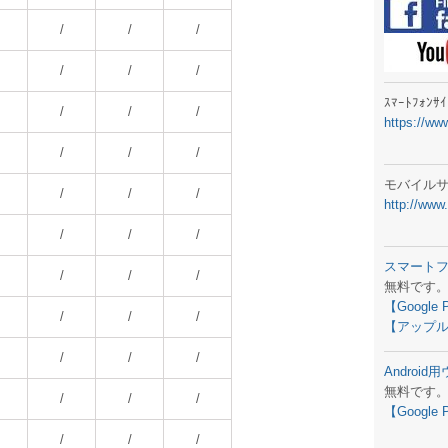
ラジオメ
/
/
/
スマートフ
/
/
/
気象予報
ｽﾏｰﾄﾌｫﾝ
/
/
/
https://ww
弊社事務
/
/
/
生物平年値
モバイル
/
/
/
http://www
予報士学習
/
/
/
専門天気図
スマート
/
/
/
無料です
ラジオメ
【Google 
/
/
/
【アップル
スマートフ
/
/
/
Androi
お天気パー
無料です
/
/
/
【Google 
/
/
/