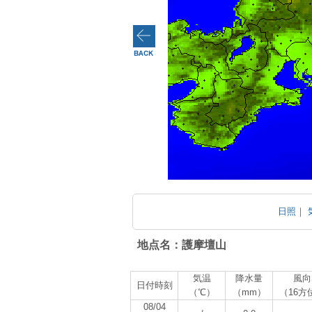
日照
｜
地点名：護摩壇山
気温
降水量
風向
日付時刻
（℃）
（mm）
（16方
08/04