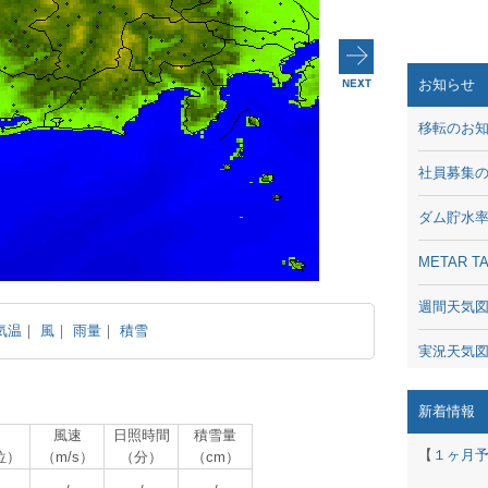
お知らせ
移転のお
社員募集
ダム貯水
METAR
週間天気
気温
｜
風
｜
雨量
｜
積雪
実況天気
琵琶湖の
新着情報
風速
日照時間
積雪量
潮汐・日
【
１ヶ月
位）
（m/s）
（分）
（cm）
動画 - Li