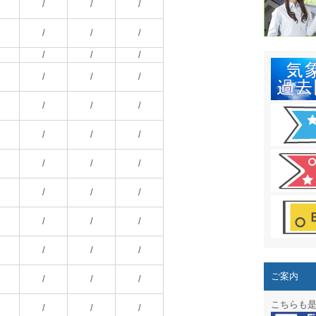
結露 10
/
/
/
ガリレオ
/
/
/
/
/
/
HPリニュー
/
/
/
HPリニュ
/
/
/
週間天気図
/
/
/
太陽光発
/
/
/
気象情報
/
/
/
週間波浪
/
/
/
予報士通
/
/
/
専門天気
ご案内
/
/
/
スマートフ
こちらも
/
/
/